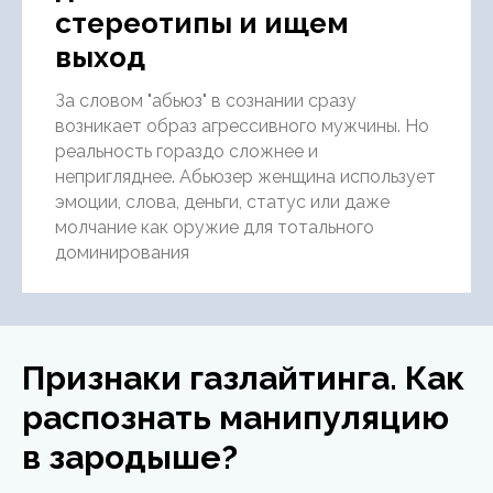
стереотипы и ищем
выход
За словом "абьюз" в сознании сразу
возникает образ агрессивного мужчины. Но
реальность гораздо сложнее и
непригляднее. Абьюзер женщина использует
эмоции, слова, деньги, статус или даже
молчание как оружие для тотального
доминирования
Признаки газлайтинга. Как
распознать манипуляцию
в зародыше?