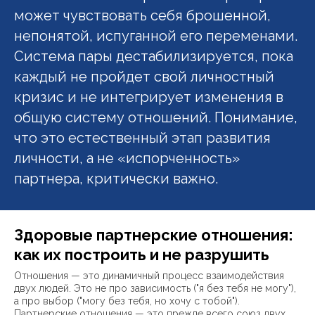
может чувствовать себя брошенной,
непонятой, испуганной его переменами.
Система пары дестабилизируется, пока
каждый не пройдет свой личностный
кризис и не интегрирует изменения в
общую систему отношений. Понимание,
что это естественный этап развития
личности, а не «испорченность»
партнера, критически важно.
Здоровые партнерские отношения:
как их построить и не разрушить
Отношения — это динамичный процесс взаимодействия
двух людей. Это не про зависимость ("я без тебя не могу"),
а про выбор ("могу без тебя, но хочу с тобой").
Партнерские отношения — это прежде всего союз двух