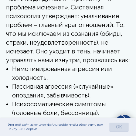
проблема исчезнет». Системная
психология утверждает: умалчивание
проблем – главный враг отношений. То,
что мы исключаем из сознания (обиды,
страхи, неудовлетворенность), не
исчезает. Оно уходит в тень, начинает
управлять нами изнутри, проявляясь как:
Немотивированная агрессия или
холодность.
Пассивная агрессия («случайные»
опоздания, забывчивость).
Психосоматические симптомы
(головные боли, бессонница).
Проекция проблем на детей или
Этот веб-сайт использует файлы cookie, чтобы обеспечить вам
OK
других людей.
наилучший сервис