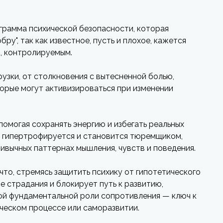
грамма психической безопасности, которая
ру", так как известное, пусть и плохое, кажется
о, контролируемым.
узки, от столкновения с вытесненной болью,
орые могут активизироваться при изменении
омогая сохранять энергию и избегать реальных
о гипертрофируется и становится тюремщиком,
ивычных паттернах мышления, чувств и поведения.
что, стремясь защитить психику от гипотетического
е страдания и блокирует путь к развитию,
ой фундаментальной роли сопротивления — ключ к
ическом процессе или саморазвитии.