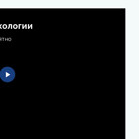
хологии
ятно