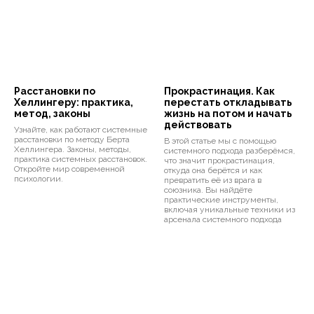
Расстановки по
Прокрастинация. Как
Хеллингеру: практика,
перестать откладывать
метод, законы
жизнь на потом и начать
действовать
Узнайте, как работают системные
расстановки по методу Берта
В этой статье мы с помощью
Хеллингера. Законы, методы,
системного подхода разберёмся,
практика системных расстановок.
что значит прокрастинация,
Откройте мир современной
откуда она берётся и как
психологии.
превратить её из врага в
союзника. Вы найдёте
практические инструменты,
включая уникальные техники из
арсенала системного подхода