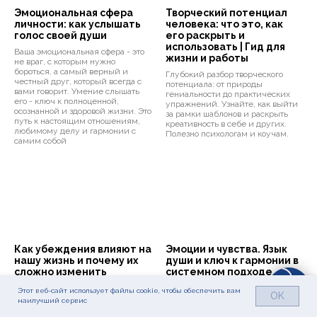
Эмоциональная сфера
Творческий потенциал
личности: как услышать
человека: что это, как
голос своей души
его раскрыть и
использовать | Гид для
Ваша эмоциональная сфера - это
жизни и работы
не враг, с которым нужно
бороться, а самый верный и
Глубокий разбор творческого
честный друг, который всегда с
потенциала: от природы
вами говорит. Умение слышать
гениальности до практических
его - ключ к полноценной,
упражнений. Узнайте, как выйти
осознанной и здоровой жизни. Это
за рамки шаблонов и раскрыть
путь к настоящим отношениям,
креативность в себе и других.
любимому делу и гармонии с
Полезно психологам и коучам.
самим собой
Как убеждения влияют на
Эмоции и чувства. Язык
нашу жизнь и почему их
души и ключ к гармонии в
сложно изменить
системном подходе
Внутренние убеждения это
Эмоции и чувства - это сигналы
Этот веб-сайт использует файлы cookie, чтобы обеспечить вам
OK
глубоко усвоенные, прочно
из глубины бессознательного и
наилучший сервис
укоренившиеся мысли и идеи,
родового поля, пытающиеся