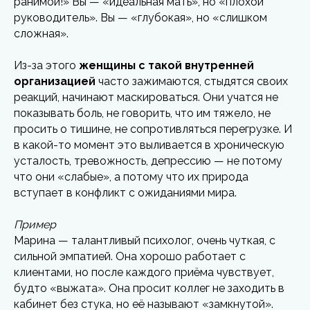
ранимой!» Вы — «идеальная мать», но «плохой
руководитель». Вы — «глубокая», но «слишком
сложная».
Из-за этого
женщины с такой внутренней
организацией
часто зажимаются, стыдятся своих
реакций, начинают маскироваться. Они учатся не
показывать боль, не говорить, что им тяжело, не
просить о тишине, не сопротивляться перегрузке. И
в какой-то момент это выливается в хроническую
усталость, тревожность, депрессию — не потому
что они «слабые», а потому что их природа
вступает в конфликт с ожиданиями мира.
Пример
Марина — талантливый психолог, очень чуткая, с
сильной эмпатией. Она хорошо работает с
клиентами, но после каждого приёма чувствует,
будто «выжата». Она просит коллег не заходить в
кабинет без стука, но её называют «замкнутой».