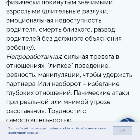
физически покинутым значимыми
взрослыми (длительные разлуки,
эмоциональная недоступность
родителя, смерть близкого, развод
родителей без должного объяснения
ребенку).
Непроработанная
:
сильная тревога в
отношениях, "липкое" поведение,
ревность, манипуляции, чтобы удержать
партнера. Или наоборот – избегание
глубоких отношений. Панические атаки
при реальной или мнимой угрозе
расставания. Трудности с
самостоятельностью.
Проработанная
:
способность
Этот веб-сайт использует файлы cookie, чтобы обеспечить вам
OK
наилучший сервис
переносить одиночество без паники,