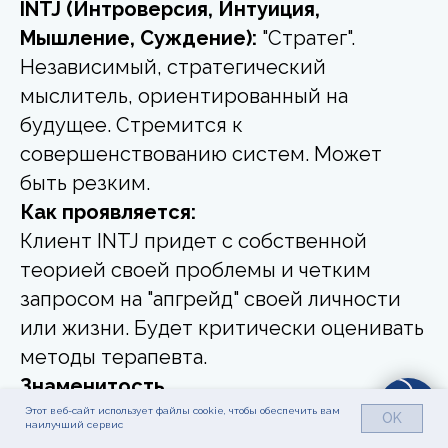
INTJ (Интроверсия, Интуиция,
Мышление, Суждение):
"Стратег".
Независимый, стратегический
мыслитель, ориентированный на
будущее. Стремится к
совершенствованию систем. Может
быть резким.
Как проявляется:
Клиент INTJ придет с собственной
теорией своей проблемы и четким
запросом на "апгрейд" своей личности
или жизни. Будет критически оценивать
методы терапевта.
Знаменитость
(предположительно):
Илон Маск.
Этот веб-сайт использует файлы cookie, чтобы обеспечить вам
OK
наилучший сервис