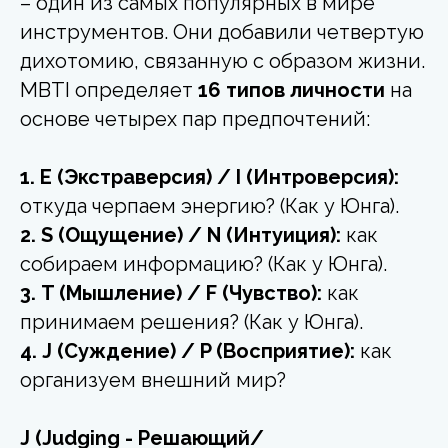
– один из самых популярных в мире
инструментов. Они добавили четвертую
дихотомию, связанную с образом жизни.
MBTI определяет
16 типов личности
на
основе четырех пар предпочтений:
1. E (Экстраверсия) / I (Интроверсия):
откуда черпаем энергию? (Как у Юнга).
2. S (Ощущение) / N (Интуиция):
как
собираем информацию? (Как у Юнга).
3. T (Мышление) / F (Чувство):
как
принимаем решения? (Как у Юнга).
4. J (Суждение) / P (Восприятие):
как
организуем внешний мир?
J (Judging - Решающий/