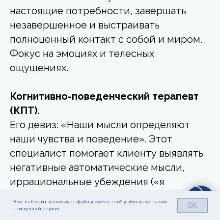
настоящие потребности, завершать
незавершенное и выстраивать
полноценный контакт с собой и миром.
Фокус на эмоциях и телесных
ощущениях.
Когнитивно-поведенческий терапевт
(КПТ).
Его девиз: «Наши мысли определяют
наши чувства и поведение». Этот
специалист помогает клиенту выявлять
негативные автоматические мысли,
иррациональные убеждения («я
неудачник», «мир опасен») и заменять
Этот веб-сайт использует файлы cookie, чтобы обеспечить вам
OK
их на более реалистичные и адаптивные.
наилучший сервис