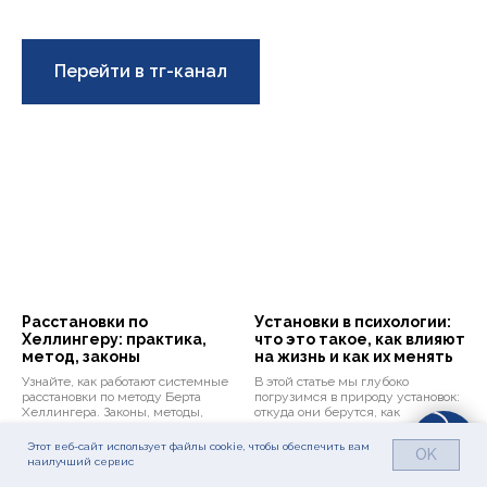
Перейти в тг-канал
Расстановки по
Установки в психологии:
Хеллингеру: практика,
что это такое, как влияют
метод, законы
на жизнь и как их менять
Узнайте, как работают системные
В этой статье мы глубоко
расстановки по методу Берта
погрузимся в природу установок:
Хеллингера. Законы, методы,
откуда они берутся, как
практика системных расстановок.
управляют вашей жизнью,
Откройте мир современной
почему одни из них помогают, а
Этот веб-сайт использует файлы cookie, чтобы обеспечить вам
OK
психологии.
другие — разрушают. Мы
наилучший сервис
разберём, как распознать свои