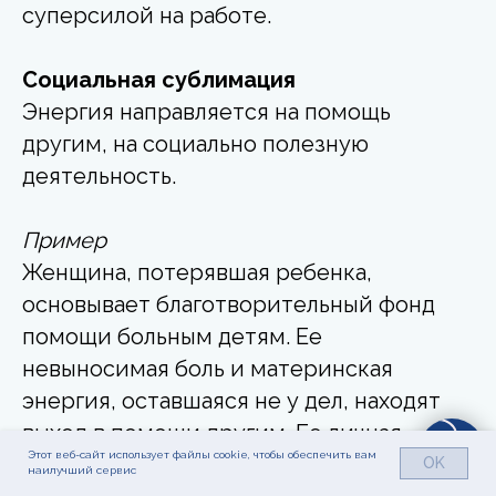
суперсилой на работе.
Социальная сублимация
Энергия направляется на помощь
другим, на социально полезную
деятельность.
Пример
Женщина, потерявшая ребенка,
основывает благотворительный фонд
помощи больным детям. Ее
невыносимая боль и материнская
энергия, оставшаяся не у дел, находят
выход в помощи другим. Ее личная
Этот веб-сайт использует файлы cookie, чтобы обеспечить вам
трагедия трансформируется в дело
OK
наилучший сервис