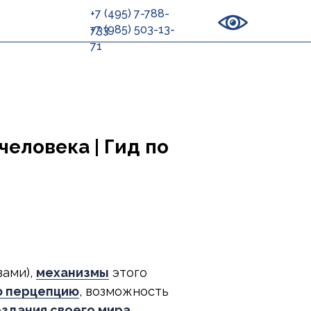
+7 (495) 7-788-
+7 (985) 503-13-
733
71
еловека | Гид по
вами),
механизмы
этого
ю перцепцию
, возможность
здания своего мира
.