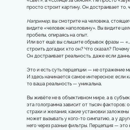
«свет», а «солнце за окном». Не просто «зву
просто строит картину. Он достраивает то, ч
Например
, вы смотрите на человека, стоящег
видите «человек наполовину». Вы видите цел
пробелы, опираясь на опыт.
Или вот ещё: вы слышите обрывок фразы — «...а
строить догадки: кто он? Что сказал? Почем
Он достраивает реальность, даже если данн
Это и есть суть перцепции — не отражение ми
И здесь начинается самое интересное: если 
то ваша реальность — уникальна.
Вы живёте не в объективном мире, а в субъе
эта голограмма зависит от тысяч факторов: от
страхи и желания, какие установки заложены 
может вызывать у кого-то симпатию, а у дру
него через разные фильтры. Перцепция — это