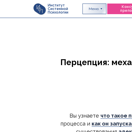
Институт
Конс
Меню
Системной
преп
Психологии
Перцепция: меха
Вы узнаете
что такое 
процесса и
как он запуск
существования
адек