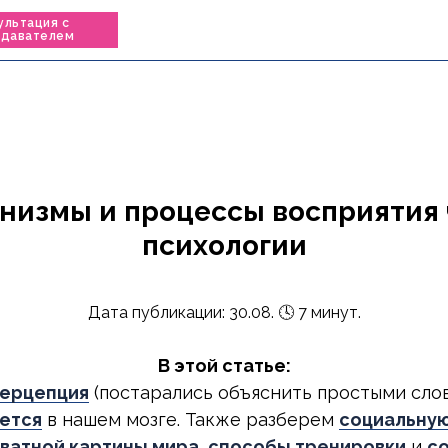
ультация с
одавателем
низмы и процессы восприятия ч
психологии
Дата публикации: 30.08. 🕓 7 минут.
В этой статье:
перцепция
(постарались объяснить простыми сло
ается
в нашем мозге. Также разберем
социальну
ватной картины мира
,
способы тренировки
и
со