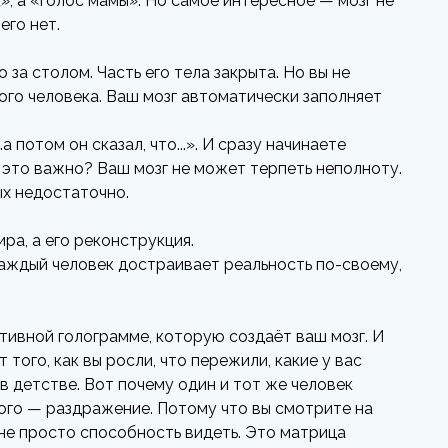
к», а «голос мамы». Но самое интересное — мозг не
его нет.
о за столом. Часть его тела закрыта. Но вы не
ого человека. Ваш мозг автоматически заполняет
 потом он сказал, что...». И сразу начинаете
у это важно? Ваш мозг не может терпеть неполноту.
ых недостаточно.
ра, а его реконструкция.
каждый человек достраивает реальность по-своему,
ктивной голограмме, которую создаёт ваш мозг. И
 того, как вы росли, что пережили, какие у вас
в детстве. Вот почему один и тот же человек
гого — раздражение. Потому что вы смотрите на
 не просто способность видеть. Это матрица