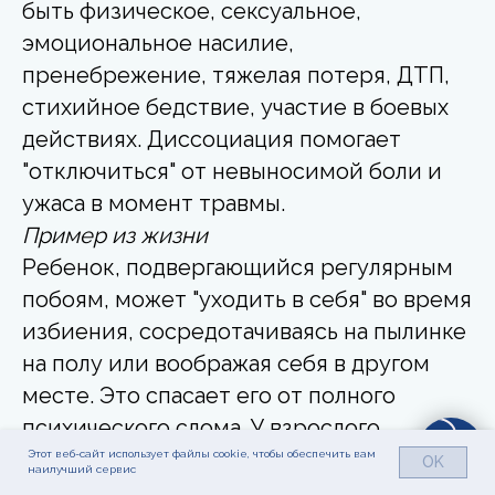
быть физическое, сексуальное,
эмоциональное насилие,
пренебрежение, тяжелая потеря, ДТП,
стихийное бедствие, участие в боевых
действиях. Диссоциация помогает
"отключиться" от невыносимой боли и
ужаса в момент травмы.
Пример из жизни
Ребенок, подвергающийся регулярным
побоям, может "уходить в себя" во время
избиения, сосредотачиваясь на пылинке
на полу или воображая себя в другом
месте. Это спасает его от полного
психического слома. У взрослого
человека, пережившего нападение,
Этот веб-сайт использует файлы cookie, чтобы обеспечить вам
OK
наилучший сервис
может развиться амнезия на событие