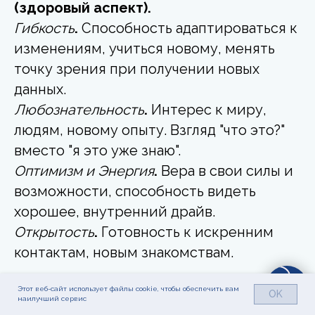
(здоровый аспект).
Гибкость
.
Способность адаптироваться к
изменениям, учиться новому, менять
точку зрения при получении новых
данных.
Любознательность
.
Интерес к миру,
людям, новому опыту. Взгляд "что это?"
вместо "я это уже знаю".
Оптимизм и Энергия
.
Вера в свои силы и
возможности, способность видеть
хорошее, внутренний драйв.
Открытость
.
Готовность к искренним
контактам, новым знакомствам.
Пример
Этот веб-сайт использует файлы cookie, чтобы обеспечить вам
OK
наилучший сервис
Марина, 60 лет. Освоила ноутбук, ведет