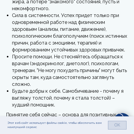
жира, а потере *знакомого* состояния, пусть и
некомфортного.
Сила в системности. Успех придет только при
одновременной работе над физическим
здоровьем (анализы, питание, движение),
психологическим благополучием (поиск истинных
причин, работа с эмоциями, терапия) и
формированием устойчивых здоровых привычек.
Просите помощи. Не стесняйтесь обращаться к
врачам (эндокринолог, диетолог), психологам,
тренерам. "Не могу похудеть причины" могут быть
скрыты там, куда самостоятельно заглянуть
сложно.
Будьте добры к себе. Самобичевание - почему я
выгляжу толстой, почему я стала толстой) –
худший помощник.
Принятие себя сейчас – основа для позитивных
изменений.
Этот веб-сайт использует файлы cookie, чтобы обеспечить вам
OK
наилучший сервис
Сказать себе да, согласиться с тем, как есть сейчас.