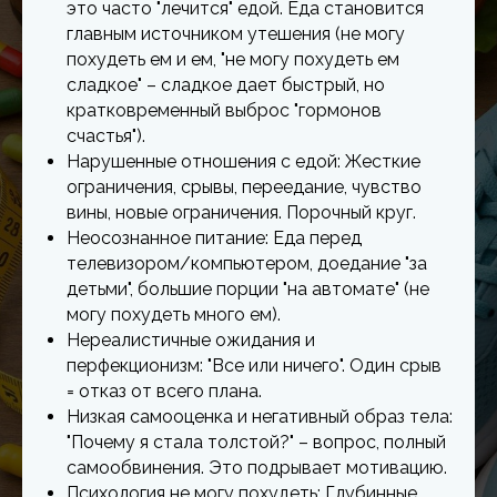
это часто "лечится" едой. Еда становится
главным источником утешения (не могу
похудеть ем и ем, "не могу похудеть ем
сладкое" – сладкое дает быстрый, но
кратковременный выброс "гормонов
счастья").
Нарушенные отношения с едой: Жесткие
ограничения, срывы, переедание, чувство
вины, новые ограничения. Порочный круг.
Неосознанное питание: Еда перед
телевизором/компьютером, доедание "за
детьми", большие порции "на автомате" (не
могу похудеть много ем).
Нереалистичные ожидания и
перфекционизм: "Все или ничего". Один срыв
= отказ от всего плана.
Низкая самооценка и негативный образ тела:
"Почему я стала толстой?" – вопрос, полный
самообвинения. Это подрывает мотивацию.
Психология не могу похудеть: Глубинные