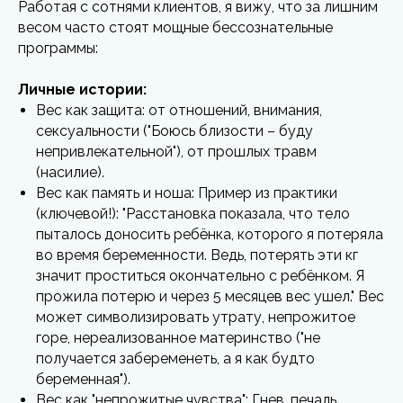
Работая с сотнями клиентов, я вижу, что за лишним
весом часто стоят мощные бессознательные
программы:
Личные истории:
Вес как защита: от отношений, внимания,
сексуальности ("Боюсь близости – буду
непривлекательной"), от прошлых травм
(насилие).
Вес как память и ноша: Пример из практики
(ключевой!): "Расстановка показала, что тело
пыталось доносить ребёнка, которого я потеряла
во время беременности. Ведь, потерять эти кг
значит проститься окончательно с ребёнком. Я
прожила потерю и через 5 месяцев вес ушел." Вес
может символизировать утрату, непрожитое
горе, нереализованное материнство ("не
получается забеременеть, а я как будто
беременная").
Вес как "непрожитые чувства": Гнев, печаль,