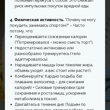
полезные перекусы с собой. Это снижает
риск импульсных покупок вредной еды.
4. Физическая активность.
"Почему не могу
похудеть, занимаясь спортом?" – Часто
потому, что:
Переоцениваете сожженные калории
("Потренировался – можно съесть торт").
Недостаточно интенсивно или
разнообразно тренируетесь (тело
адаптировалось).
Наращиваете мышцы (они тяжелее жира,
объемы уходят, а вес стоит или растет).
Комбинируйте: Кардио (ходьба, бег,
плавание, велосипед – для сжигания
калорий) + Силовые тренировки (для
сохранения и роста мышц, ускорения
метаболизма в покое).
Двигайтесь в течение дня: Подъем по