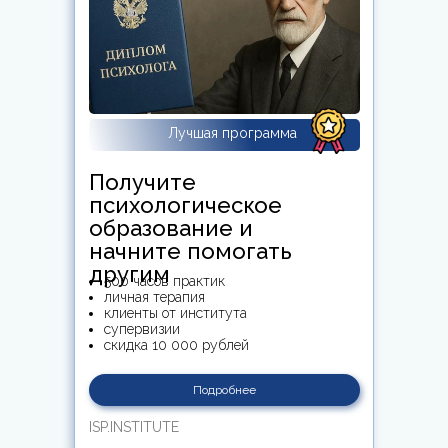
Лучшая программа
Получите
психологическое
образование и
начните помогать
другим
500 часов практик
личная терапия
клиенты от института
супервизии
скидка 10 000 рублей
Подробнее
ISP.INSTITUTE