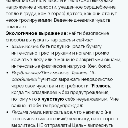
малейшие сигналы злости в теле (сжатые кулаки,
напряжение в челюсти, учащенное сердцебиение,
тепло в груди, ком в горле) дотого, как они станут
неконтролируемыми. Ведение дневника чувств
помогает.
Экологичное выражение:
найти безопасные
способы выпускать пар
здесь и сейчас:
Физические:
бить подушки, рвать бумагу,
интенсивно трясти руками и ногами, громко
кричать в лесу или в машине с закрытыми окнами,
интенсивные физические нагрузки (бег, бокс).
Вербальные/Письменные. Техника "Я-
сообщений":
учиться выражать недовольство
через свои чувства и потребности: "
Я злюсь
,
когда ты опаздываешь без предупреждения,
потому что
я чувствую
себя неуважаемым. Мне
важно, чтобы ты предупреждал."
Письма гнева:
написать все, что накипело (не
стесняясь в выражениях!) человеку, на которого
вы злитесь. НЕ отправлять! Цель – выплеснуть