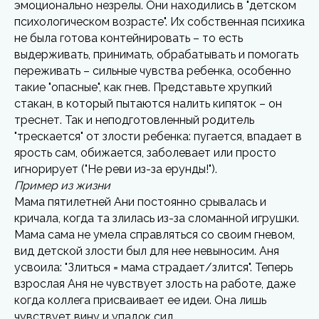
эмоционально незрелы. Они находились в "детском
психологическом возрасте". Их собственная психика
не была готова контейнировать – то есть
выдерживать, принимать, обрабатывать и помогать
переживать – сильные чувства ребенка, особенно
такие "опасные", как гнев. Представьте хрупкий
стакан, в который пытаются налить кипяток – он
треснет. Так и неподготовленный родитель
"трескается" от злости ребенка: пугается, впадает в
ярость сам, обижается, заболевает или просто
игнорирует ("Не реви из-за ерунды!").
Пример из жизни
Мама пятилетней Ани постоянно срывалась и
кричала, когда та злилась из-за сломанной игрушки.
Мама сама не умела справляться со своим гневом,
вид детской злости был для нее невыносим. Аня
усвоила: "Злиться = мама страдает/злится". Теперь
взрослая Аня не чувствует злость на работе, даже
когда коллега присваивает ее идеи. Она лишь
чувствует вину и упадок сил.