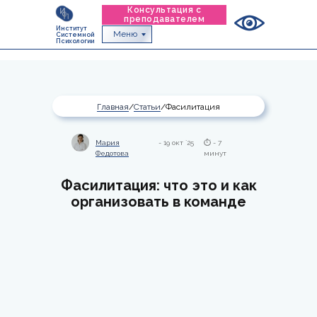
Консультация с
преподавателем
Институт
Меню
Системной
Психологии
Главная
/
Статьи
/Фасилитация
Мария
- 19 окт `25
⏱ - 7
Федотова
минут
Фасилитация: что это и как
организовать в команде