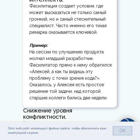
Фасилитация создает условия, где
может высказаться не только самый
громкий, но и самый стеснительный
специалист. Часто именно его тихая
ремарка оказывается ключевой.
Пример:
На сессии по улучшению продукта
молчал младший разработчик.
Фасилитатор прямо к нему обратился:
«Алексей, а как ты видишь эту
проблему с точки зрения кода?».
Оказалось, у Алексея есть простое
решение той задачи, над которой
старшие коллеги бились две недели.
Снижение уровня
конфликтности.
Когда люди чувствуют, что их услышали, их
Этот веб-сайт использует файлы cookie, чтобы обеспечить вам
пыл спорить значительно снижается.
OK
наилучший сервис
Фасилитация переводит диалог из