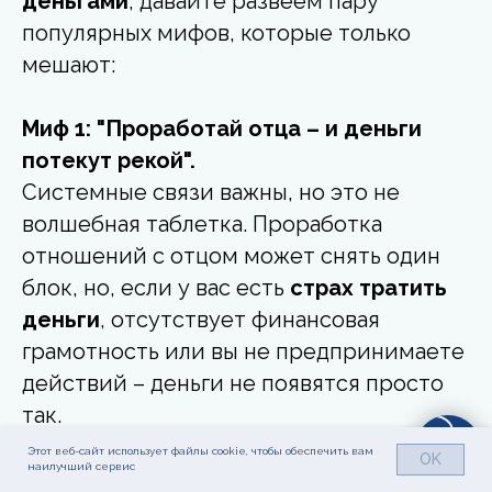
деньгами
, давайте развеем пару
популярных мифов, которые только
мешают:
Миф 1: "Проработай отца – и деньги
потекут рекой".
Системные связи важны, но это не
волшебная таблетка. Проработка
отношений с отцом может снять один
блок, но, если у вас есть
страх тратить
деньги
, отсутствует финансовая
грамотность или вы не предпринимаете
действий – деньги не появятся просто
так.
Ваши эмоциональные отношения никак
Этот веб-сайт использует файлы cookie, чтобы обеспечить вам
OK
наилучший сервис
не связаны с вашей финансовой сферой.