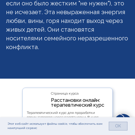
если оно было жестким "не нужен"), это
не исчезает. Эта невыраженная энергия
любви, вины, горя находит выход через
живых детей. Они становятся
носителями семейного неразрешенного
конфликта.
Страница курса
Расстановки онлайн:
терапевтический курс
Терапевтический курс для проработки
своих запросов через расстановки. В курс
включено: 4 расстановки на свой запрос, 5
Этот веб-сайт использует файлы cookie, чтобы обеспечить вам
OK
тематических встреч, месяц проработок
наилучший сервис