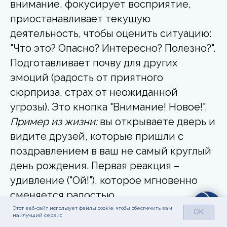
внимание, фокусирует восприятие,
приостанавливает текущую
деятельность, чтобы оценить ситуацию:
"Что это? Опасно? Интересно? Полезно?".
Подготавливает почву для других
эмоций (радость от приятного
сюрприза, страх от неожиданной
угрозы). Это кнопка "Внимание! Новое!".
Пример из жизни:
вы открываете дверь и
видите друзей, которые пришли с
поздравлением в ваш не самый круглый
день рождения. Первая реакция –
удивление ("Ой!"), которое мгновенно
сменяется радостью.
Подавление и последствия:
прямого
Этот веб-сайт использует файлы cookie, чтобы обеспечить вам
OK
наилучший сервис
запрета "Не удивляйся!" нет, но он