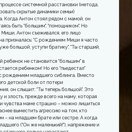
 процессе системной расстановки (метода,
ровать скрытые динамики семьи)
а. Когда Антон стоял рядом с мамой, он
таясь быть "большим", "помощником". Но
 Миши, Антон съеживался, его лицо
на призналась: "С рождением Миши я часто
уже большой, уступи братику", "Ты старший,
 ребенок не становится "большим" в
стается ребенком! Но его "пьедестал"
с рождением младшего сиблинга. Вместо
его детской боли от потери
ия, он слышит: "Ты теперь большой". Это
 и злость, прежде всего на маму, которая
эти чувства маме страшно – можно лишиться
аснее выместить агрессию на том, кто
ем – на младшем брате или сестре. А когда
ладшего ("Он же маленький!"), напряжение и
е старшего только нарастают.