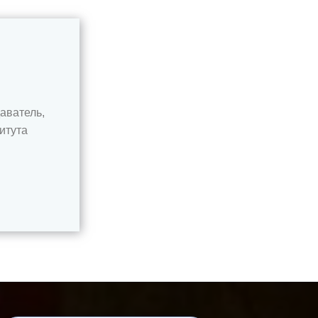
аватель,
итута