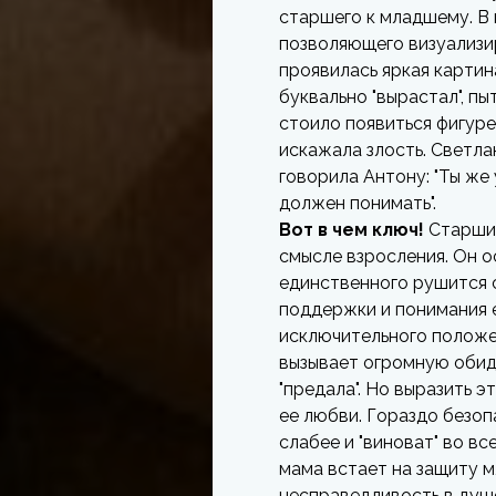
старшего к младшему. В
позволяющего визуализи
проявилась яркая картин
буквально "вырастал", пы
стоило появиться фигуре
искажала злость. Светла
говорила Антону: "Ты же 
должен понимать".
Вот в чем ключ!
Старший
смысле взросления. Он о
единственного рушится 
поддержки и понимания 
исключительного положен
вызывает огромную обиду
"предала". Но выразить 
ее любви. Гораздо безоп
слабее и "виноват" во вс
мама встает на защиту м
несправедливость в душ