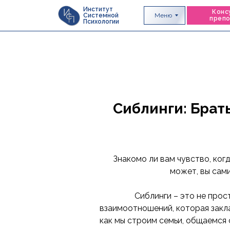
Институт
Конс
Меню
Системной
преп
Психологии
Сиблинги: Брать
Знакомо ли вам чувство, ког
может, вы сам
Сиблинги – это не прос
взаимоотношений, которая закла
как мы строим семьи, общаемся 