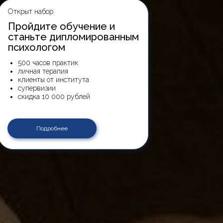
Открыт набор
Пройдите обучение и
станьте дипломированным
психологом
500 часов практик
личная терапия
клиенты от института
супервизии
скидка 10 000 рублей
Подробнее