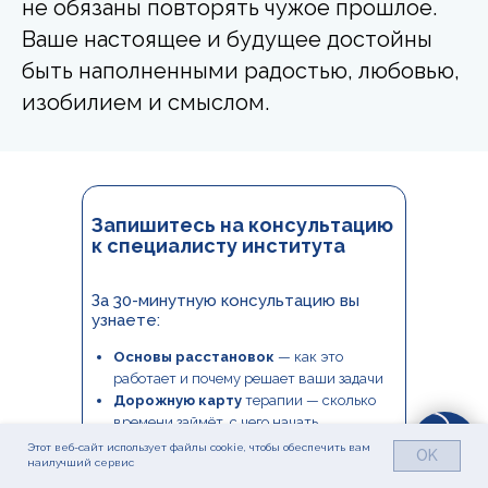
не обязаны повторять чужое прошлое.
Ваше настоящее и будущее достойны
быть наполненными радостью, любовью,
изобилием и смыслом.
Запишитесь на консультацию
к специалисту института
За 30-минутную консультацию вы
узнаете:
Основы расстановок
— как это
работает и почему решает ваши задачи
Дорожную карту
терапии — сколько
времени займёт, с чего начать
Специальные условия
на
Этот веб-сайт использует файлы cookie, чтобы обеспечить вам
OK
наилучший сервис
терапевтический курс, если решите
менять свою жизнь к лучшему