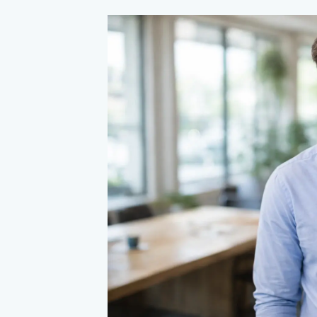
Допустим, человек от природы 
— он вспыльчивый, энергичный, 
черту. На работе, когда начальн
реакция — взорваться и нагруб
работе над собой, он научился 
Он делает паузу, глубоко дышит
критику. Дайте, пожалуйста, мн
замечаниями». В личной жизни о
меланхолик, более ранимый. Поэ
тон, выбирает слова. Результат:
доверительные отношения, внут
Пример, когда мы не занимаем
Тот же самый холерик, не знающ
же взрывается, хлопает дверью 
Дома он срывает зло на партнере