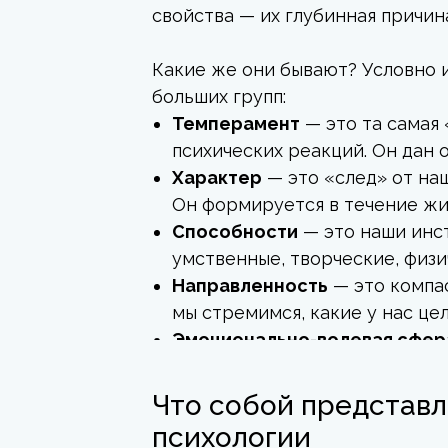
свойства — их глубинная причин
Какие же они бывают? Условно 
больших групп:
Темперамент
— это та самая 
психических реакций. Он дан о
Характер
— это «след» от наш
Он формируется в течение жи
Способности
— это наши инс
умственные, творческие, физи
Направленность
— это компас
мы стремимся, какие у нас цел
Эмоционально-волевая сфер
чувствами и как доводим нача
А теперь представьте, как эти 
Что собой представл
психологии
Пример, когда мы занимаемся 