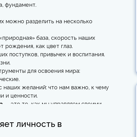
а, фундамент.
их можно разделить на несколько
«природная» база, скорость наших
т рождения, как цвет глаз.
их поступков, привычек и воспитания.
зни.
трументы для освоения мира:
ческие.
 наших желаний: что нам важно, к чему
и и ценности.
а
— это то, как мы управляем своими
тое до конца.
свойства влияют на все сферы жизни.
яет личность в
своими психическими состояниями: