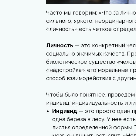
резкими словами. Партнер замык
чувствует себя несчастным, неп
Часто мы говорим: «Что за личн
ноги». Он винит мир, но не сво
сильного, яркого, неординарног
проблемы на работе, одиночеств
«личность» есть четкое определ
неудовлетворенность.
Как видите, разница — как меж
Личность
— это конкретный чело
весел, которую бросило в бурю.
социально значимых качеств. Пр
— это и есть штурвал, который п
биологическое существо «челов
туда, куда занесут волны. Давай
«надстройка»: его моральные при
этот штурвал.
способ взаимодействия с други
Чтобы было понятнее, проведем
индивид, индивидуальность и ли
Индивид
— это просто один п
одна береза в лесу. У нее ест
листья определенной формы. Та
мозг, он дышит, ест, спит. «