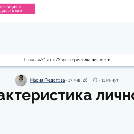
ультация с
одавателем
Главная
/
Статьи
/Характеристика личности
Мария Федотова
- 13 янв. 26
⏱ - 11 минут
актеристика личн