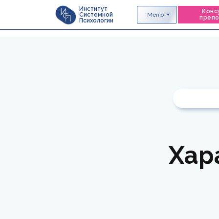
Институт
Конс
Меню
Системной
преп
Психологии
Хар