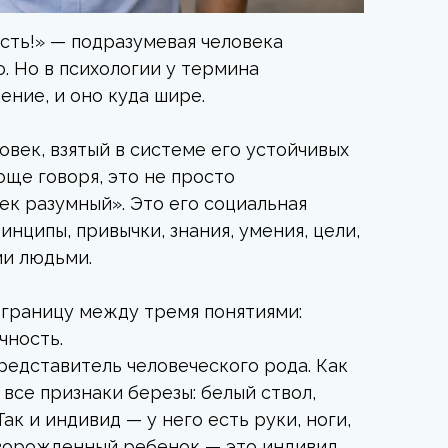
ается, отношения рушатся. Сам человек
онятым, «вечно встающим не с той
ость!» — подразумевая человека
и неконтролируемые реакции. Результат:
о. Но в психологии у термина
о, постоянный стресс и
ение, и оно куда шире.
ду управляемым кораблем и лодкой без
век, взятый в системе его устойчивых
 Понимание своих психических свойств
още говоря, это не просто
озволяет плыть к своим целям, а не
ек разумный». Это его социальная
те же разберемся, из чего складывается
нципы, привычки, знания, умения, цели,
ми людьми.
 границу между тремя понятиями:
чность.
редставитель человеческого рода. Как
ь все признаки березы: белый ствол,
к и индивид — у него есть руки, ноги,
Новорожденный ребенок — это индивид,