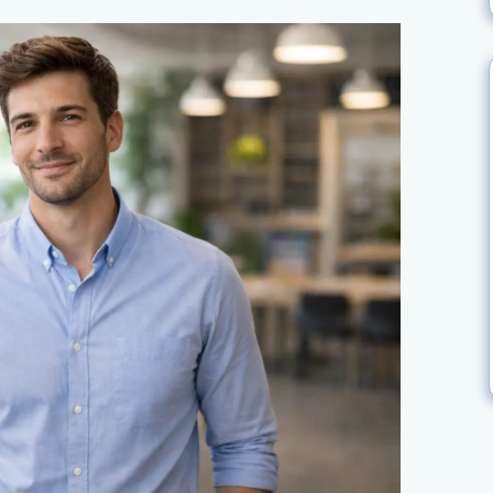
обладает холерическим темпераментом
нетерпеливый. Он осознает эту свою
ик критикует его проект, первая
ить. Но благодаря самонаблюдению и
распознавать этот момент «закипания».
 и отвечает спокойно: «Я услышал вашу
е время подумать над вашими
н понимает, что его партнер —
тому, обсуждая конфликт, он смягчает
 успешная карьера, крепкие,
ренняя гармония.
ся собой:
ий себя. На критику начальника он тут
и лишается перспективного проекта.
, обвиняя его во всех грехах, ранит