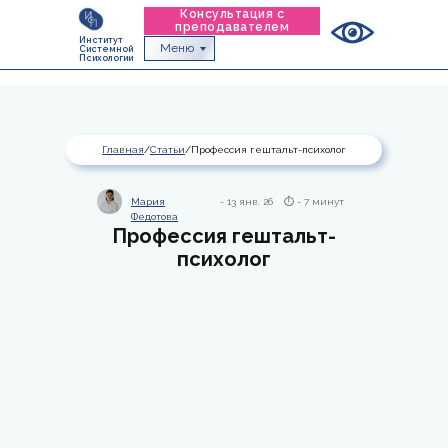
Консультация с
преподавателем
Институт
Меню
Системной
Психологии
Главная
/
Статьи
/Профессия гештальт-психолог
Мария
- 13 янв. 26
⏱ - 7 минут
Федотова
Профессия гештальт-
психолог