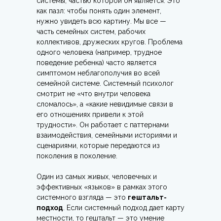
системы, частью которой он является. Это
как пазл: чтобы понять один элемент,
нужно увидеть всю картину. Мы все —
часть семейных систем, рабочих
коллективов, дружеских кругов. Проблема
одного человека (например, трудное
поведение ребенка) часто является
симптомом неблагополучия во всей
семейной системе. Системный психолог
смотрит не «что внутри человека
сломалось», а «какие невидимые связи в
его отношениях привели к этой
трудности». Он работает с паттернами
взаимодействия, семейными историями и
сценариями, которые передаются из
поколения в поколение.
Один из самых живых, человечных и
эффективных «языков» в рамках этого
системного взгляда — это
гештальт-
подход
. Если системный подход дает карту
местности, то гештальт — это умение