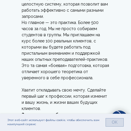
целостную систему, которая позволит вам
работать эффективно с самыми разными
запросами.
Но главное — это практика. Более 500
часов за год. Мы не просто собираем
студентов в группы. Мы приглашаем на
курс более 100 реальных клиентов, с
которыми вы будете работать под
пристальным вниманием и поддержкой
наших опытных преподавателей-практиков.
Это та самая «боевая» подготовка, которая
отличает хорошего теоретика от
уверенного в себе профессионала.
Хватит откладывать свою мечту. Сделайте
первый шаг к профессии, которая изменит
и вашу жизнь, и жизни ваших будущих
клиентов.
Запишитесь на бесплатную
консультацию с преподавателем
Этот веб-сайт использует файлы cookie, чтобы обеспечить вам
OK
наилучший сервис
нашего курса.
Мы обсудим ваши цели,