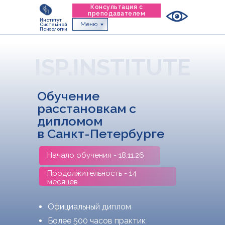
Консультация с
преподавателем
Институт
Меню
Системной
Психологии
ISP.INSTITUTE
Обучение
расстановкам с
дипломом
в Санкт-Петербурге
Начало обучения - 18.11.26
Продолжительность - 14
месяцев
Официальный диплом
Более 500 часов практик