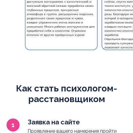
доступным материалом, с качественной и
сейчас, спустя пол
полезной обратной связью, проработка своих
твоем институте, 
глубинных процессов, прекрасная
количество клиент
атмосфера в группе, расширение видения,
разы. Благодаря м
разделение своих процессов и чужих,
которой я овладела
каждое упражнение очень полезно и
зарабатываю около 
уникально. Много рабочих инструментов для
каждым месяцем т
проработки себя и клиентов. Огромное
количество клиент
отличие от других пройденных курсов
заработок
Отдельная благода
проходить суперви
позволяют качеств
Как стать психологом-
расстановщиком
Заявка на сайте
Проявление вашего намерения пройти