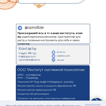
@
ispinstitute
Присоединяйтесь в тг-канал института, если
вы
ищете единомышленников, пространство для
роста и полезные инструменты для себя и своих
клиентов
Контакты
dzen.ru
+7 (495) 7-788-733
youtube.com
+7 (985) 503-13-71
isp.institute@mail.ru
vk.com
ООО "Институт системной психологии
ОГРН - 1237700627120
ИНН - 7734484799
Лицензия № Л035-01298-77/00755029 от 31.10.2023
Министерство науки и высшего образования РФ
Министерство просвещения РФ
Сведения об организации
Согласие на рассылку электронных сообщений
Согласие на обработку персональных данных
Этот веб-сайт использует файлы cookie, чтобы обеспечить вам