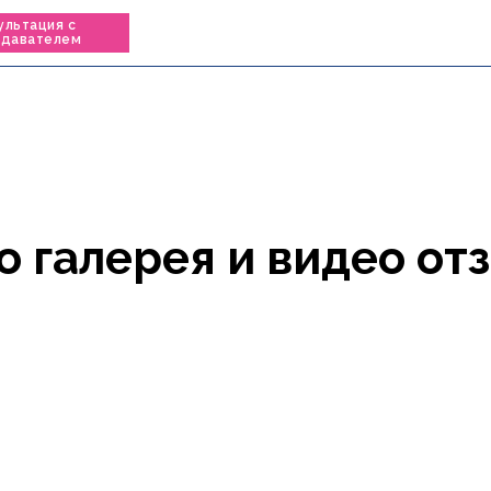
ультация с
одавателем
о галерея и видео от