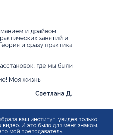
ниманием и драйвом
практических занятий и
Теория и сразу практика
асстановок, где мы были
ие! Моя жизнь
Светлана Д.
ыбрала ваш институт, увидев только
 видео. И это было для меня знаком,
это мой преподаватель.