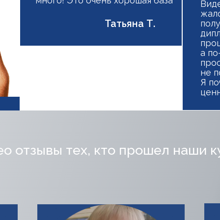
много! Это очень хорошая база"
Виде
жало
Татьяна Т.
полу
дипл
проц
а по
прос
не п
Я по
ценн
о отзывы тех, кто прошел наши 