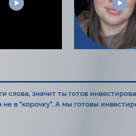
ти слова, значит ты готов инвестирова
 не в "корочку". А мы готовы инвестир