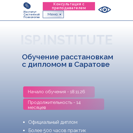
Консультация с
преподавателем
Институт
Меню
Системной
Психологии
ISP.INSTITUTE
Обучение расстановкам
с дипломом в Саратове
Начало обучения - 18.11.26
Продолжительность - 14
месяцев
Официальный диплом
Более 500 часов практик