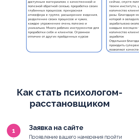
доступным материалом, с качественной и
сейчас, спустя пол
полезной обратной связью, проработка своих
твоем институте, 
глубинных процессов, прекрасная
количество клиент
атмосфера в группе, расширение видения,
разы. Благодаря м
разделение своих процессов и чужих,
которой я овладела
каждое упражнение очень полезно и
зарабатываю около 
уникально. Много рабочих инструментов для
каждым месяцем т
проработки себя и клиентов. Огромное
количество клиент
отличие от других пройденных курсов
заработок
Отдельная благода
проходить суперви
позволяют качеств
Как стать психологом-
расстановщиком
Заявка на сайте
Проявление вашего намерения пройти