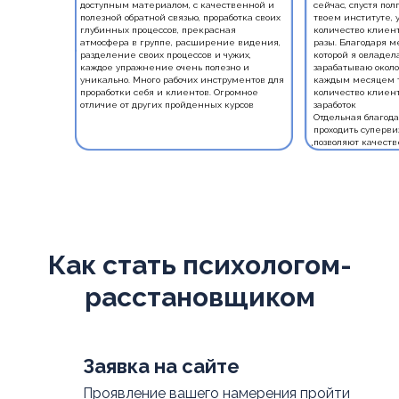
доступным материалом, с качественной и
сейчас, спустя пол
полезной обратной связью, проработка своих
твоем институте, 
глубинных процессов, прекрасная
количество клиент
атмосфера в группе, расширение видения,
разы. Благодаря м
разделение своих процессов и чужих,
которой я овладела
каждое упражнение очень полезно и
зарабатываю около 
уникально. Много рабочих инструментов для
каждым месяцем т
проработки себя и клиентов. Огромное
количество клиент
отличие от других пройденных курсов
заработок
Отдельная благода
проходить суперви
позволяют качеств
Как стать психологом-
расстановщиком
Заявка на сайте
Проявление вашего намерения пройти