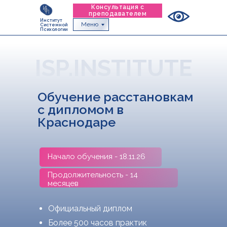
Консультация с
преподавателем
Институт
Меню
Системной
Психологии
ISP.INSTITUTE
Обучение расстановкам
с дипломом в
Краснодаре
Начало обучения - 18.11.26
Продолжительность - 14
месяцев
Официальный диплом
Более 500 часов практик