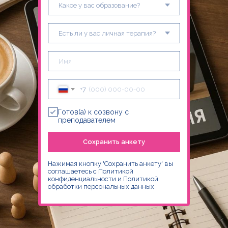
+7
Готов(а) к созвону с
преподавателем
Сохранить анкету
Нажимая кнопку 'Сохранить анкету' вы
соглашаетесь с
Политикой
конфиденциальности
и
Политикой
обработки персональных данных