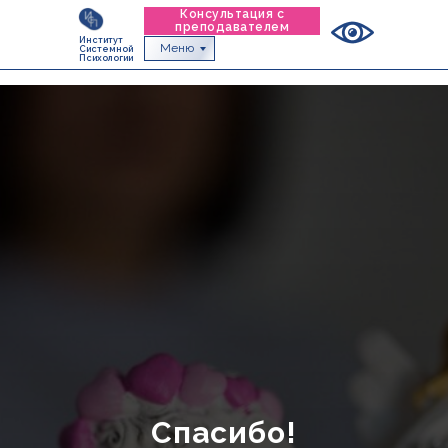
Консультация с
преподавателем
Институт
Меню
Системной
Психологии
Спасибо!