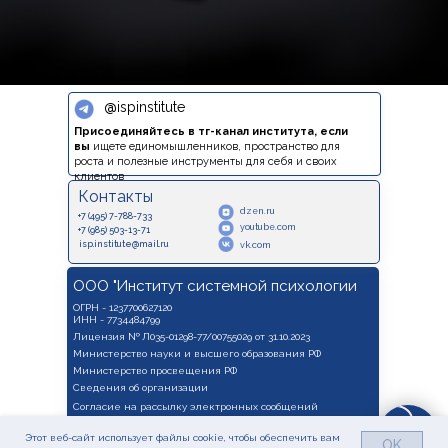
@
ispinstitute
Присоединяйтесь в тг-канал института, если
вы
ищете единомышленников, пространство для
роста и полезные инструменты для себя и своих
клиентов
Контакты
dzen.ru
+7 (495) 7-788-733
youtube.com
+7 (985) 503-13-71
isp.institute@mail.ru
vk.com
ООО "Институт системной психологии
ОГРН - 1237700627120
ИНН - 7734484799
Лицензия № Л035-01298-77/00755029 от 31.10.2023
Министерство науки и высшего образования РФ
Министерство просвещения РФ
Сведения об организации
Согласие на рассылку электронных сообщений
Согласие на обработку персональных данных
Этот веб-сайт использует файлы cookie, чтобы обеспечить вам
OK
Политика в отношении обработки персональных