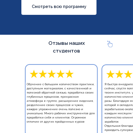
Смотреть всю программу
Отзывы наших
студентов
Обучение с большим количеством практики,
Я быстро внедрила
доступным материалом, с качественной и
сейчас, спустя пол
полезной обратной связью, проработка своих
твоем институте, 
глубинных процессов, прекрасная
количество клиент
атмосфера в группе, расширение видения,
разы. Благодаря м
разделение своих процессов и чужих,
которой я овладела
каждое упражнение очень полезно и
зарабатываю около 
уникально. Много рабочих инструментов для
каждым месяцем т
проработки себя и клиентов. Огромное
количество клиент
отличие от других пройденных курсов
заработок
Отдельная благода
проходить суперви